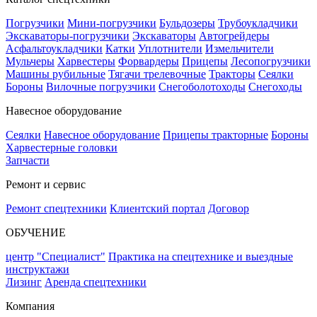
Погрузчики
Мини-погрузчики
Бульдозеры
Трубоукладчики
Экскаваторы-погрузчики
Экскаваторы
Автогрейдеры
Асфальтоукладчики
Катки
Уплотнители
Измельчители
Мульчеры
Харвестеры
Форвардеры
Прицепы
Лесопогрузчики
Машины рубильные
Тягачи трелевочные
Тракторы
Сеялки
Бороны
Вилочные погрузчики
Снегоболотоходы
Снегоходы
Навесное оборудование
Сеялки
Навесное оборудование
Прицепы тракторные
Бороны
Харвестерные головки
Запчасти
Ремонт и сервис
Ремонт спецтехники
Клиентский портал
Договор
ОБУЧЕНИЕ
центр "Специалист"
Практика на спецтехнике и выездные
инструктажи
Лизинг
Аренда спецтехники
Компания