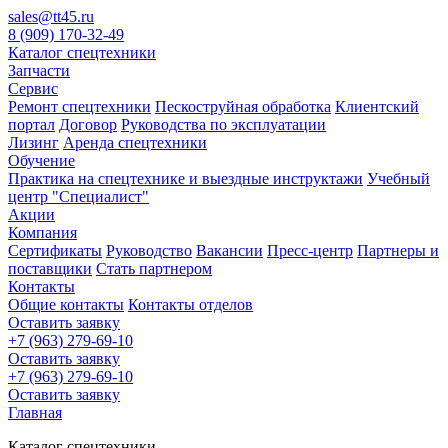
sales@tt45.ru
8 (909) 170-32-49
Каталог спецтехники
Запчасти
Сервис
Ремонт спецтехники
Пескоструйная обработка
Клиентский
портал
Договор
Руководства по эксплуатации
Лизинг
Аренда спецтехники
Обучение
Практика на спецтехнике и выездные инструктажи
Учебный
центр "Специалист"
Акции
Компания
Сертификаты
Руководство
Вакансии
Пресс-центр
Партнеры и
поставщики
Стать партнером
Контакты
Общие контакты
Контакты отделов
Оставить заявку
+7 (963) 279-69-10
Оставить заявку
+7 (963) 279-69-10
Оставить заявку
Главная
Каталог спецтехники