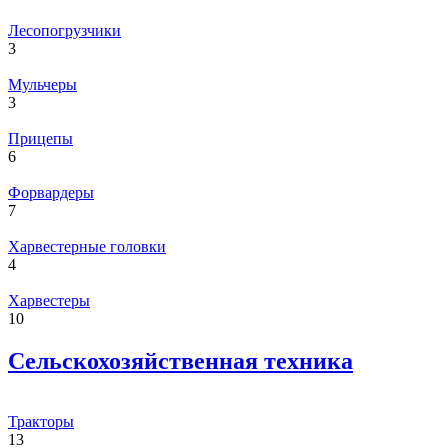
Лесопогрузчики
3
Мульчеры
3
Прицепы
6
Форвардеры
7
Харвестерные головки
4
Харвестеры
10
Сельскохозяйственная техника
Тракторы
13