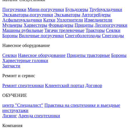
Погрузчики
Мини-погрузчики
Бульдозеры
Трубоукладчики
Экскаваторы-погрузчики
Экскаваторы
Автогрейдеры
Асфальтоукладчики
Катки
Уплотнители
Измельчители
Мульчеры
Харвестеры
Форвардеры
Прицепы
Лесопогрузчики
Машины рубильные
Тягачи трелевочные
Тракторы
Сеялки
Бороны
Вилочные погрузчики
Снегоболотоходы
Снегоходы
Навесное оборудование
Сеялки
Навесное оборудование
Прицепы тракторные
Бороны
Харвестерные головки
Запчасти
Ремонт и сервис
Ремонт спецтехники
Клиентский портал
Договор
ОБУЧЕНИЕ
центр "Специалист"
Практика на спецтехнике и выездные
инструктажи
Лизинг
Аренда спецтехники
Компания