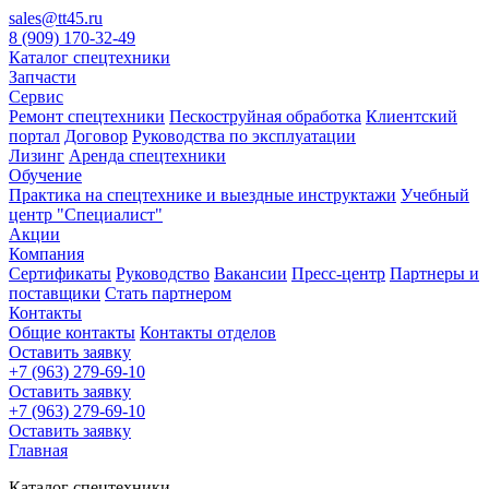
sales@tt45.ru
8 (909) 170-32-49
Каталог спецтехники
Запчасти
Сервис
Ремонт спецтехники
Пескоструйная обработка
Клиентский
портал
Договор
Руководства по эксплуатации
Лизинг
Аренда спецтехники
Обучение
Практика на спецтехнике и выездные инструктажи
Учебный
центр "Специалист"
Акции
Компания
Сертификаты
Руководство
Вакансии
Пресс-центр
Партнеры и
поставщики
Стать партнером
Контакты
Общие контакты
Контакты отделов
Оставить заявку
+7 (963) 279-69-10
Оставить заявку
+7 (963) 279-69-10
Оставить заявку
Главная
Каталог спецтехники