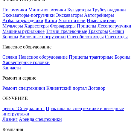
Погрузчики
Мини-погрузчики
Бульдозеры
Трубоукладчики
Экскаваторы-погрузчики
Экскаваторы
Автогрейдеры
Асфальтоукладчики
Катки
Уплотнители
Измельчители
Мульчеры
Харвестеры
Форвардеры
Прицепы
Лесопогрузчики
Машины рубильные
Тягачи трелевочные
Тракторы
Сеялки
Бороны
Вилочные погрузчики
Снегоболотоходы
Снегоходы
Навесное оборудование
Сеялки
Навесное оборудование
Прицепы тракторные
Бороны
Харвестерные головки
Запчасти
Ремонт и сервис
Ремонт спецтехники
Клиентский портал
Договор
ОБУЧЕНИЕ
центр "Специалист"
Практика на спецтехнике и выездные
инструктажи
Лизинг
Аренда спецтехники
Компания