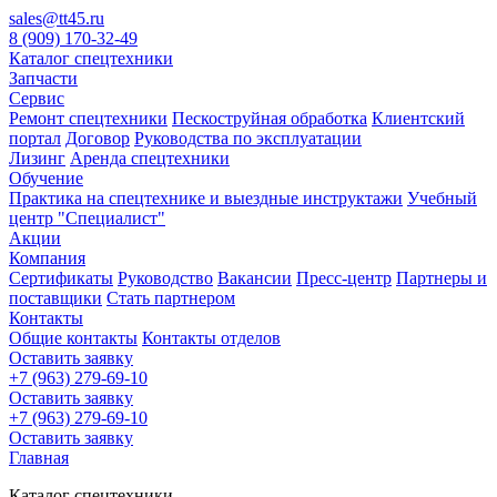
sales@tt45.ru
8 (909) 170-32-49
Каталог спецтехники
Запчасти
Сервис
Ремонт спецтехники
Пескоструйная обработка
Клиентский
портал
Договор
Руководства по эксплуатации
Лизинг
Аренда спецтехники
Обучение
Практика на спецтехнике и выездные инструктажи
Учебный
центр "Специалист"
Акции
Компания
Сертификаты
Руководство
Вакансии
Пресс-центр
Партнеры и
поставщики
Стать партнером
Контакты
Общие контакты
Контакты отделов
Оставить заявку
+7 (963) 279-69-10
Оставить заявку
+7 (963) 279-69-10
Оставить заявку
Главная
Каталог спецтехники